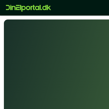
Forside
Sådan vælger du den rigtige el-leverandør - komplet guide 202