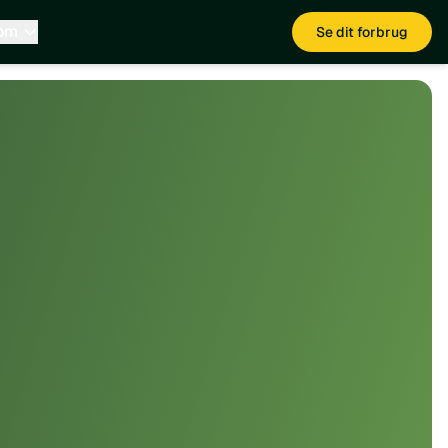
 om
Se dit forbrug