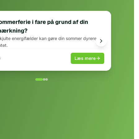
ET
sommerferie i fare på grund af din
mærkning?
kjulte energifælder kan gøre din sommer dyrere
tet.
Læs mere
6