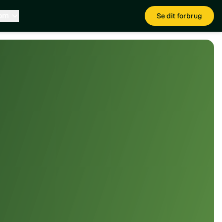
 om
Se dit forbrug