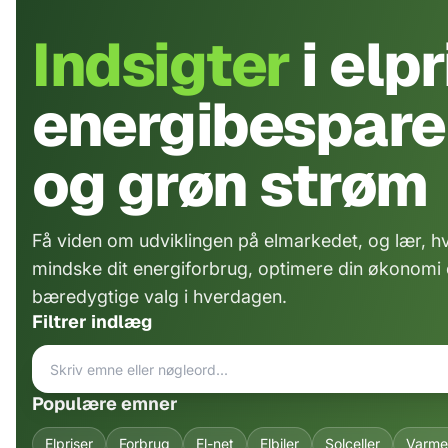
Indsigter
i elpr
energibespare
og grøn strøm
Få viden om udviklingen på elmarkedet, og lær, 
mindske dit energiforbrug, optimere din økonomi
bæredygtige valg i hverdagen.
Filtrer indlæg
Populære emner
Elpriser
Forbrug
El-net
Elbiler
Solceller
Varm