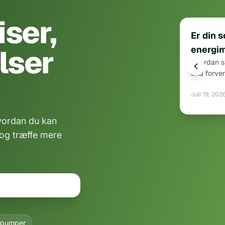
iser,
FREMHÆV
Er din 
lser
energi
Hvordan s
end forven
Juli 19, 202
hvordan du kan
 og træffe mere
epumper