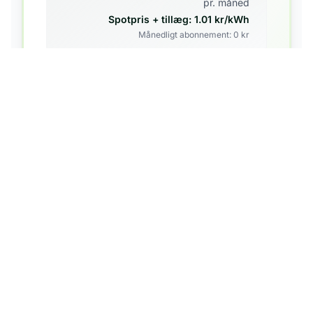
pr. måned
Spotpris + tillæg:
1.01
kr/kWh
Månedligt abonnement:
0
kr
Abonnement og tillæg fra elpris.dk d. 7. august
Spotpris: måneds-gennemsnit (DK2) fra Nord Pool.
Skift til
Vindstød
GrønEl
Velkommen