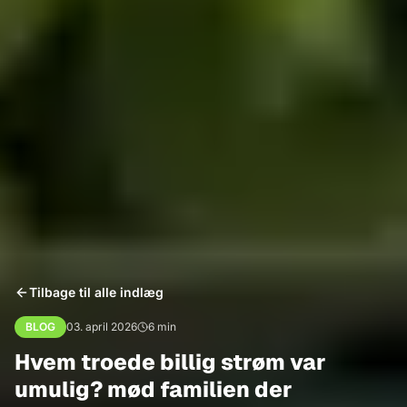
Tilbage til alle indlæg
BLOG
03. april 2026
6
min
Hvem troede billig strøm var
umulig? mød familien der