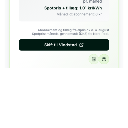
pr. måned
Spotpris + tillæg:
1.01
kr/kWh
Månedligt abonnement:
0
kr
Abonnement og tillæg fra elpris.dk d. 4. august
Spotpris: måneds-gennemsnit (DK2) fra Nord Pool.
Skift til
Vindstød
GrønEl
Velkommen