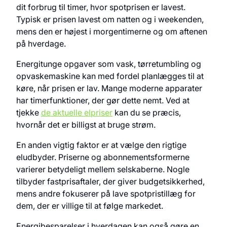
dit forbrug til timer, hvor spotprisen er lavest.
Typisk er prisen lavest om natten og i weekenden,
mens den er højest i morgentimerne og om aftenen
på hverdage.
Energitunge opgaver som vask, tørretumbling og
opvaskemaskine kan med fordel planlægges til at
køre, når prisen er lav. Mange moderne apparater
har timerfunktioner, der gør dette nemt. Ved at
tjekke
de aktuelle elpriser
kan du se præcis,
hvornår det er billigst at bruge strøm.
En anden vigtig faktor er at vælge den rigtige
eludbyder. Priserne og abonnementsformerne
varierer betydeligt mellem selskaberne. Nogle
tilbyder fastprisaftaler, der giver budgetsikkerhed,
mens andre fokuserer på lave spotpristillæg for
dem, der er villige til at følge markedet.
Energibesparelser i hverdagen kan også gøre en