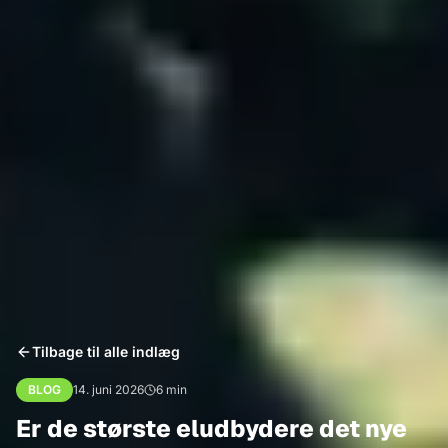
Tilbage til alle indlæg
BLOG
14. juni 2026
6
min
Er de største eludbydere det nye