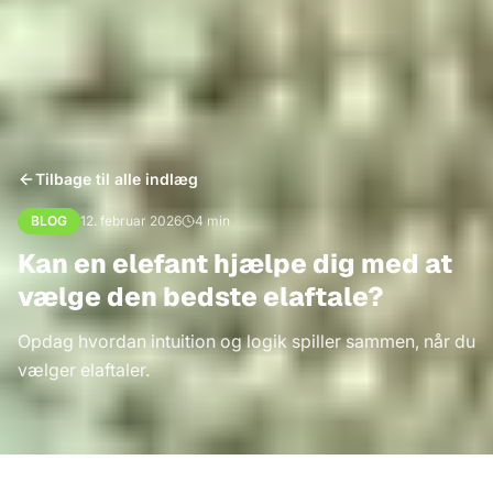
Tilbage til alle indlæg
BLOG
12. februar 2026
4
min
Kan en elefant hjælpe dig med at
vælge den bedste elaftale?
Opdag hvordan intuition og logik spiller sammen, når du
vælger elaftaler.