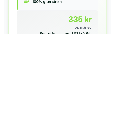
100% grøn strøm
335
kr
pr. måned
Spotpris + tillæg:
1.01
kr/kWh
Månedligt abonnement:
0
kr
Abonnement og tillæg fra elpris.dk d. 8. august
Spotpris: måneds-gennemsnit (DK2) fra Nord Pool.
Skift til
Vindstød