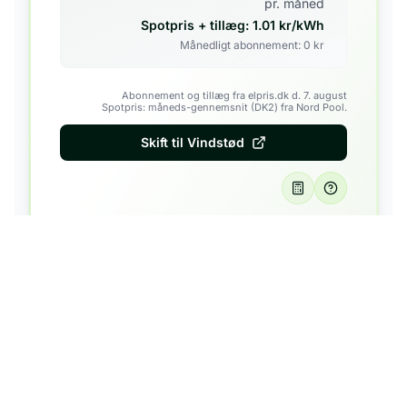
pr. måned
Spotpris + tillæg:
1.01
kr/kWh
Månedligt abonnement:
0
kr
Abonnement og tillæg fra elpris.dk d. 7. august
Spotpris: måneds-gennemsnit (DK2) fra Nord Pool.
Skift til
Vindstød
GrønEl
Velkommen