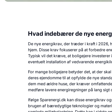
Hvad indebærer de nye energi
De nye energikrav, der træder i kraft i 2026, 
hjem. Disse krav fokuserer på at forbedre ene
Typisk vil det kræve, at boligejere investere
eventuelt installation af vedvarende energikil
For mange boligejere betyder det, at der skal
deres ejendomme til at opfylde de nye standa
dem med ældre huse, der kræver omfattende 
medføre lavere energiregninger på lang sigt
Ifølge Sparenergi.dk kan disse energikrav ogs
brugen af bæredygtige teknologier og materia
samlede miljøbelastning. Dette kan i sidste