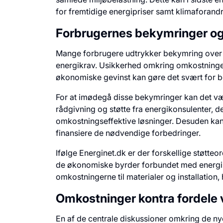
for fremtidige energipriser samt klimaforandr
Forbrugernes bekymringer o
Mange forbrugere udtrykker bekymring over
energikrav. Usikkerhed omkring omkostninge
økonomiske gevinst kan gøre det svært for bo
For at imødegå disse bekymringer kan det være
rådgivning og støtte fra energikonsulenter, d
omkostningseffektive løsninger. Desuden kan s
finansiere de nødvendige forbedringer.
Ifølge Energinet.dk er der forskellige støtte
de økonomiske byrder forbundet med energir
omkostningerne til materialer og installation
Omkostninger kontra fordele 
En af de centrale diskussioner omkring de n