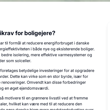
krav for boligejere?
har til formål at reducere energiforbruget i danske
rgieffektiviteten i både nye og eksisterende boliger.
r i bedre isolering, mere effektive varmesystemer og
der som solceller.
 foretages betydelige investeringer for at opgradere
rder. Dette kan virke som en stor byrde, især for
renoveringer. Omvendt kan disse forbedringer
 og en øget ejendomsværdi.
å motivere til en grønnere livsstil ved at fremme
ler, hvilket kan være med til at reducere den
 ende gøre danske hjem mere modstandsdygtige over