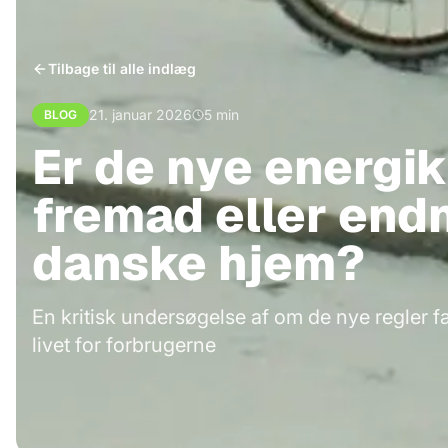
Tilbage til alle indlæg
21. januar 2026
5
min
BLOG
Er de nye energik
fremad eller endn
danske hjem?
En kritisk undersøgelse af om de nye regler fa
livet for forbrugerne