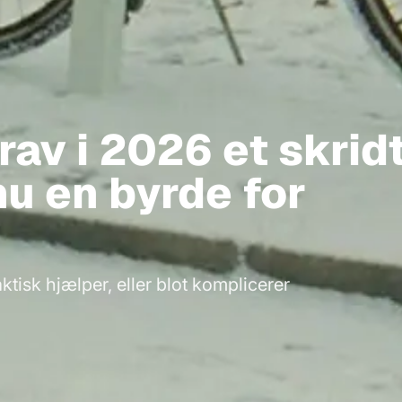
rav i 2026 et skrid
u en byrde for
ktisk hjælper, eller blot komplicerer