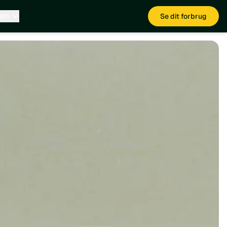
 om
Se dit forbrug