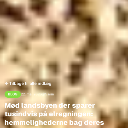
Tilbage til alle indlæg
BLOG
22. maj 2026
5
min
Mød landsbyen der sparer
tusindvis på elregningen:
hemmelighederne bag deres