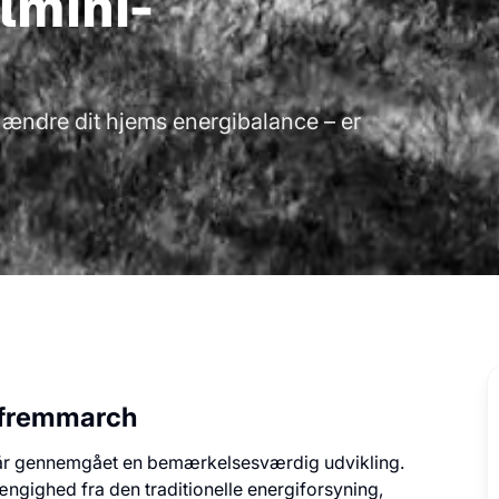
lmini-
ændre dit hjems energibalance – er
e fremmarch
ar år gennemgået en bemærkelsesværdig udvikling.
gighed fra den traditionelle energiforsyning,