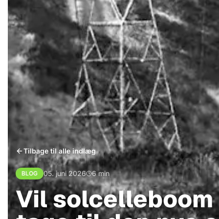
Tilbage til alle indlæg
05. juni 2026
6
min
BLOG
Vil solcelleboom