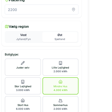
Placering
Vælg region
Vest
Øst
Jylland/Fyn
Sjælland
Boligtype:
Juster selv
Lille Lejlighed
2.000
kWh
Stor Lejlighed
Mindre Hus
3.000
kWh
4.000
kWh
Stort Hus
Sommerhus
6.000
kWh
2.000
kWh