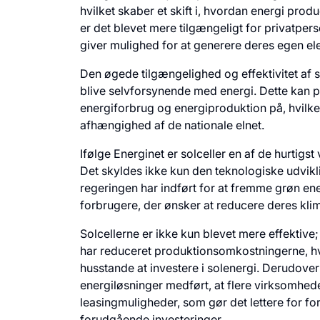
hvilket skaber et skift i, hvordan energi pro
er det blevet mere tilgængeligt for privatperso
giver mulighed for at generere deres egen elek
Den øgede tilgængelighed og effektivitet af 
blive selvforsynende med energi. Dette kan 
energiforbrug og energiproduktion på, hvilke
afhængighed af de nationale elnet.
Ifølge Energinet er solceller en af de hurtig
Det skyldes ikke kun den teknologiske udvik
regeringen har indført for at fremme grøn ene
forbrugere, der ønsker at reducere deres kli
Solcellerne er ikke kun blevet mere effektive;
har reduceret produktionsomkostningerne, hv
husstande at investere i solenergi. Derudove
energiløsninger medført, at flere virksomhede
leasingmuligheder, som gør det lettere for f
forudgående investeringer.