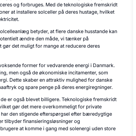
duceres og forbruges. Med de teknologiske fremskridt
ner at installere solceller på deres hustage, hvilket
tricitet.
solcelleanlæg betyder, at flere danske husstande kan
potentielt ændre den måde, vi tænker på
t gør det muligt for mange at reducere deres
st voksende former for vedvarende energi i Danmark.
ling, men også de økonomiske incitamenter, som
rgi. Dette skaber en attraktiv mulighed for danske
maaftryk og spare penge på deres energiregninger.
 de er også blevet billigere. Teknologiske fremskridt
ilket gør det mere overkommeligt for private
r har den stigende efterspørgsel efter bæredygtige
r tilbyder finansieringsløsninger og
orbrugere at komme i gang med solenergi uden store