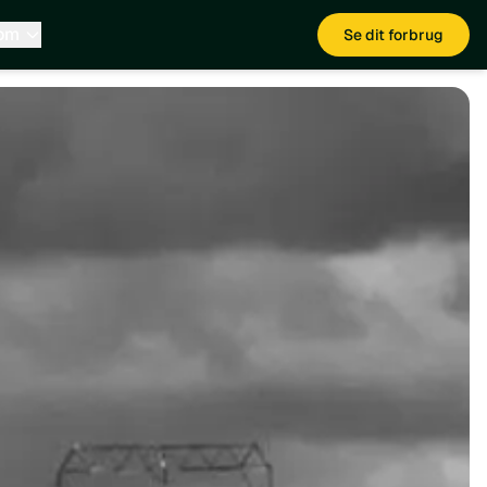
 om
Se dit forbrug