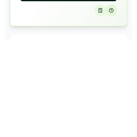
GrønEl
Velkommen
INKLUDERET
Variabel pris
Ingen binding
Gratis oprettelse