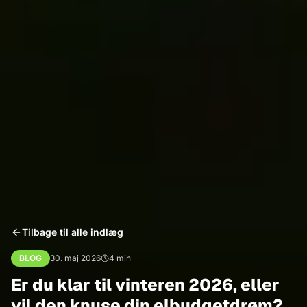
Tilbage til alle indlæg
BLOG
30. maj 2026
4
min
Er du klar til vinteren 2026, eller
vil den knuse din elbudgetdrøm?