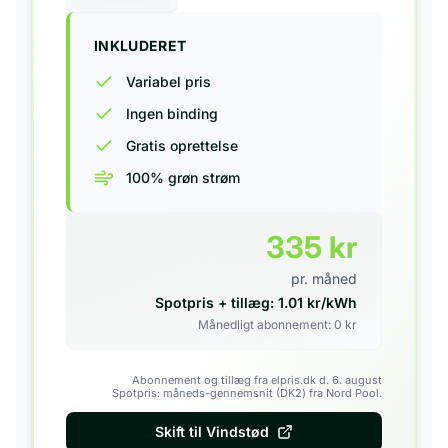
INKLUDERET
Variabel pris
Ingen binding
Gratis oprettelse
100% grøn strøm
335
kr
pr. måned
Spotpris + tillæg:
1.01
kr/kWh
Månedligt abonnement:
0
kr
Abonnement og tillæg fra elpris.dk d. 6. august
Spotpris: måneds-gennemsnit (DK2) fra Nord Pool.
Skift til
Vindstød